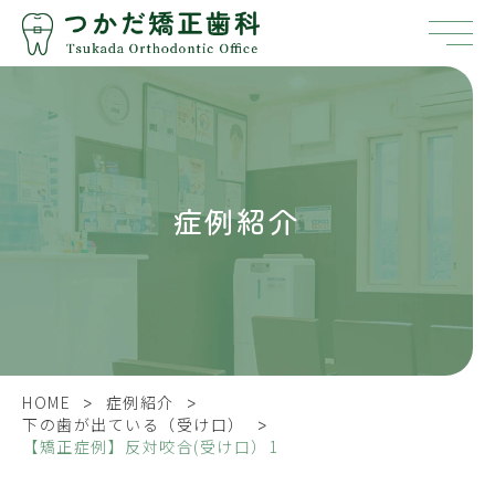
症例紹介
>
>
HOME
症例紹介
>
下の歯が出ている（受け口）
【矯正症例】反対咬合(受け口）1