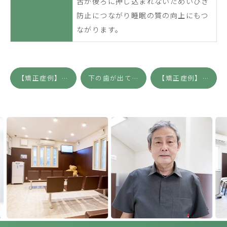
舌が後ろに押し込まれないためいびき
防止につながり睡眠の質の向上にもつ
ながります。
【矯正症例】ディープバイト、睡眠時無呼吸症候群が疑われた症例
下の歯が出ている（受け口）
【矯正症例】ディープバイト（過蓋咬合）1
Previous
Next