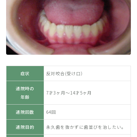
症状
反対咬合(受け口）
通院時の
7才3ヶ月〜14才5ヶ月
年齢
通院回数
64回
通院目的
永久歯を抜かずに歯並びを治したい。