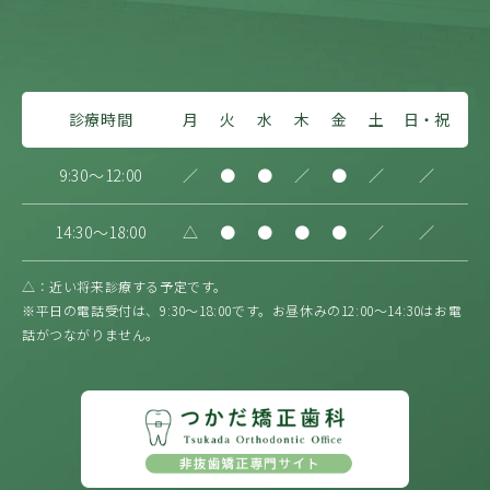
診療時間
月
火
水
木
金
土
日・祝
9:30～12:00
／
●
●
／
●
／
／
14:30～18:00
△
●
●
●
●
／
／
△：近い将来診療する予定です。
※平日の電話受付は、9:30〜18:00です。お昼休みの12:00〜14:30はお電
話がつながりません。