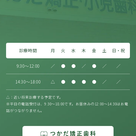
診療時間
月
火
水
木
金
土
日・祝
9:30～12:00
／
●
●
／
●
／
／
14:30～18:00
△
●
●
●
●
／
／
△：近い将来診療する予定です。
※平日の電話受付は、9:30〜18:00です。お昼休みの12:00〜14:30はお電
話がつながりません。