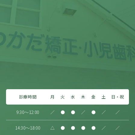
診療時間
月
火
水
木
金
土
日・祝
9:30～12:00
／
●
●
／
●
／
／
14:30～18:00
△
●
●
●
●
／
／