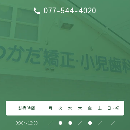
077-544-4020
診療時間
月
火
水
木
金
土
日・祝
9:30～12:00
／
●
●
／
●
／
／