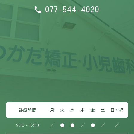
077-544-4020
診療時間
月
火
水
木
金
土
日・祝
9:30～12:00
／
●
●
／
●
／
／