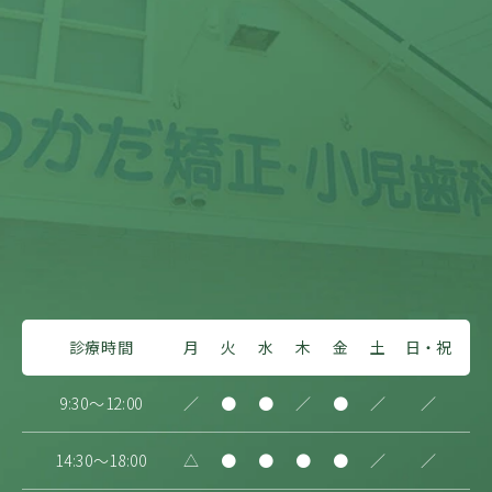
診療時間
月
火
水
木
金
土
日・祝
9:30～12:00
／
●
●
／
●
／
／
14:30～18:00
△
●
●
●
●
／
／